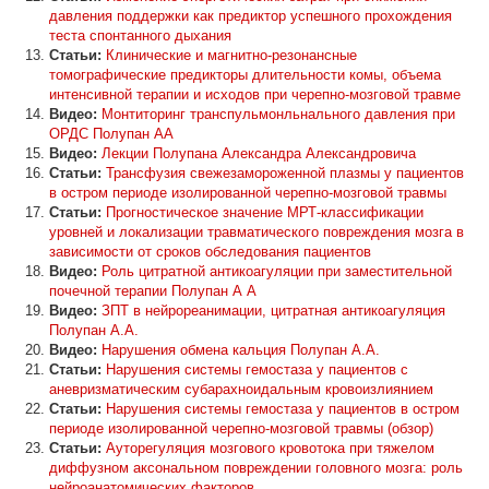
давления поддержки как предиктор успешного прохождения
теста спонтанного дыхания
Статьи:
Клинические и магнитно-резонансные
томографические предикторы длительности комы, объема
интенсивной терапии и исходов при черепно-мозговой травме
Видео:
Монтиторинг транспульмонльнального давления при
ОРДС Полупан АА
Видео:
Лекции Полупана Александра Александровича
Статьи:
Трансфузия свежезамороженной плазмы у пациентов
в остром периоде изолированной черепно-мозговой травмы
Статьи:
Прогностическое значение МРТ-классификации
уровней и локализации травматического повреждения мозга в
зависимости от сроков обследования пациентов
Видео:
Роль цитратной антикоагуляции при заместительной
почечной терапии Полупан А А
Видео:
ЗПТ в нейрореанимации, цитратная антикоагуляция
Полупан А.А.
Видео:
Нарушения обмена кальция Полупан А.А.
Статьи:
Нарушения системы гемостаза у пациентов с
аневризматическим субарахноидальным кровоизлиянием
Статьи:
Нарушения системы гемостаза у пациентов в остром
периоде изолированной черепно-мозговой травмы (обзор)
Статьи:
Ауторегуляция мозгового кровотока при тяжелом
диффузном аксональном повреждении головного мозга: роль
нейроанатомических факторов