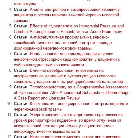
литературы
Статьи:
Анализ инотропной и вазопрессорной терапии у
пациентов в остром периоде тяжелой черепно-мозговой
травмы
Статьи:
Effects of Hyperthermia on Intracranial Pressure and
Cerebral Autoregulation in Patients with an Acute Brain Injury
Статьи:
Антикоагулянтная профилактика венозно-
тромбоэмболических осложнений в остром периоде
изолированной черепно-мозговой травмы
Статьи:
Использование левосимендана при лечении
нейрогенной стрессорной кардиомиопатии у пациентки с
субарахноидальным кровоизлиянием
Статьи:
Влияние церебральной гипертермии на
внутричерепное давление и ауторегуляцию мозгового
кровотока у пациентов с острой церебральной патологией
Статьи:
Thromboelastometry as a Comprehensive Assessment
of Hypercoagulation After Aneurysmal Subarachnoid Hemorrhage:
A Case Report and Literature Review
Статьи:
Коагулопатия, ассоциированная с острым периодом
черепно-мозговой травмы
Статьи:
Энергетические затраты организма при снижении
уровня респираторной поддержки во время отлучения от
искусственной вентиляции легких у пациентов после
нейрохирургических вмешательств
Статьи:
Изменение энергетических затрат при снижении