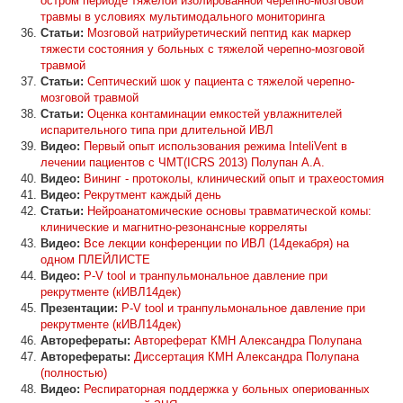
остром периоде тяжелой изолированной черепно-мозговой
травмы в условиях мультимодального мониторинга
Статьи:
Мозговой натрийуретический пептид как маркер
тяжести состояния у больных с тяжелой черепно-мозговой
травмой
Статьи:
Септический шок у пациента с тяжелой черепно-
мозговой травмой
Статьи:
Оценка контаминации емкостей увлажнителей
испарительного типа при длительной ИВЛ
Видео:
Первый опыт использования режима InteliVent в
лечении пациентов с ЧМТ(ICRS 2013) Полупан А.А.
Видео:
Вининг - протоколы, клинический опыт и трахеостомия
Видео:
Рекрутмент каждый день
Статьи:
Нейроанатомические основы травматической комы:
клинические и магнитно-резонансные корреляты
Видео:
Все лекции конференции по ИВЛ (14декабря) на
одном ПЛЕЙЛИСТЕ
Видео:
P-V tool и транпульмональное давление при
рекрутменте (кИВЛ14дек)
Презентации:
P-V tool и транпульмональное давление при
рекрутменте (кИВЛ14дек)
Авторефераты:
Автореферат КМН Александра Полупана
Авторефераты:
Диссертация КМН Александра Полупана
(полностью)
Видео:
Респираторная поддержка у больных опериованных