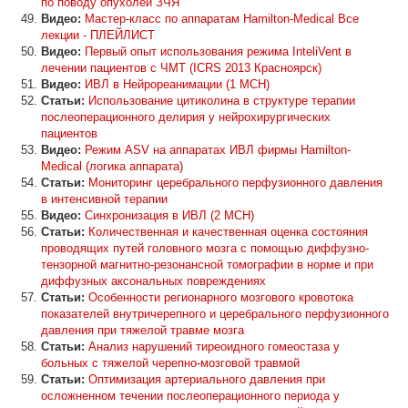
по поводу опухолей ЗЧЯ
Видео:
Мастер-класс по аппаратам Hamilton-Medical Все
лекции - ПЛЕЙЛИСТ
Видео:
Первый опыт использования режима InteliVent в
лечении пациентов с ЧМТ (ICRS 2013 Красноярск)
Видео:
ИВЛ в Нейрореанимации (1 МСН)
Статьи:
Использование цитиколина в структуре терапии
послеоперационного делирия у нейрохирургических
пациентов
Видео:
Режим ASV на аппаратах ИВЛ фирмы Hamilton-
Medical (логика аппарата)
Статьи:
Мониторинг церебрального перфузионного давления
в интенсивной терапии
Видео:
Синхронизация в ИВЛ (2 МСН)
Статьи:
Количественная и качественная оценка состояния
проводящих путей головного мозга с помощью диффузно-
тензорной магнитно-резонансной томографии в норме и при
диффузных аксональных повреждениях
Статьи:
Особенности регионарного мозгового кровотока
показателей внутричерепного и церебрального перфузионного
давления при тяжелой травме мозга
Статьи:
Анализ нарушений тиреоидного гомеостаза у
больных с тяжелой черепно-мозговой травмой
Статьи:
Оптимизация артериального давления при
осложненном течении послеоперационного периода у