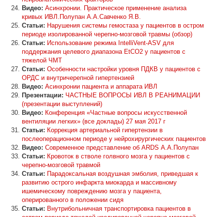
Видео:
Асинхронии. Практическое применение анализа
кривых ИВЛ.Полупан А.А.Савченко Я.В.
Статьи:
Нарушения системы гемостаза у пациентов в остром
периоде изолированной черепно-мозговой травмы (обзор)
Статьи:
Использование режима IntelliVent-ASV для
поддержания целевого диапазона EtCO2 у пациентов с
тяжелой ЧМТ
Статьи:
Особенности настройки уровня ПДКВ у пациентов с
ОРДС и внутричерепной гипертензией
Видео:
Асинхронии пациента и аппарата ИВЛ
Презентации:
ЧАСТНЫЕ ВОПРОСЫ ИВЛ В РЕАНИМАЦИИ
(презентации выступлений)
Видео:
Конференция «Частные вопросы искусственной
вентиляции легких» (все доклады) 27 мая 2017 г
Статьи:
Коррекция артериальной гипертензии в
послеоперационном периоде у нейрохирургических пациентов
Видео:
Современное представление об ARDS А.А.Полупан
Статьи:
Кровоток в стволе голвного мозга у пациентов с
черепно-мозговой травмой
Статьи:
Парадоксальная воздушная эмболия, приведшая к
развитию острого инфаркта миокарда и массивному
ишемическому повреждению мозга у пациента,
оперированного в положении сидя
Статьи:
Внутрибольничная транспортировка пациентов в