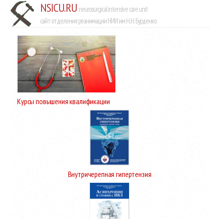
NSICU.RU
neurosurgical intensive care unit
сайт отделения реанимации НИИ им Н.Н. Бурденко
Курсы повышения квалификации
Внутричерепная гипертензия