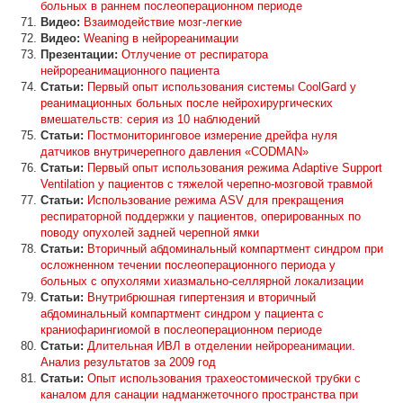
больных в раннем послеоперационном периоде
Видео:
Взаимодействие мозг-легкие
Видео:
Weaning в нейрореанимации
Презентации:
Отлучение от респиратора
нейрореанимационного пациента
Статьи:
Первый опыт иcпользования системы CoolGard у
реанимационных больных после нейрохирургических
вмешательств: серия из 10 наблюдений
Статьи:
Постмониторинговое измерение дрейфа нуля
датчиков внутричерепного давления «CODMAN»
Статьи:
Первый опыт использования режима Adaptive Support
Ventilation у пациентов с тяжелой черепно-мозговой травмой
Статьи:
Использование режима ASV для прекращения
респираторной поддержки у пациентов, оперированных по
поводу опухолей задней черепной ямки
Статьи:
Вторичный абдоминальный компартмент синдром при
осложненном течении послеоперационного периода у
больных с опухолями хиазмально-селлярной локализации
Статьи:
Внутрибрюшная гипертензия и вторичный
абдоминальный компартмент синдром у пациента с
краниофарингиомой в послеоперационном периоде
Статьи:
Длительная ИВЛ в отделении нейрореанимации.
Анализ результатов за 2009 год
Статьи:
Опыт использования трахеостомической трубки с
каналом для санации надманжеточного пространства при