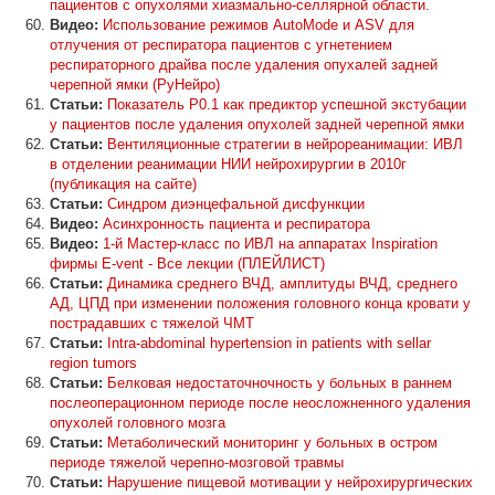
пациентов с опухолями хиазмально-селлярной области.
Видео:
Использование режимов AutoMode и ASV для
отлучения от респиратора пациентов с угнетением
респираторного драйва после удаления опухалей задней
черепной ямки (РуНейро)
Статьи:
Показатель P0.1 как предиктор успешной экстубации
у пациентов после удаления опухолей задней черепной ямки
Статьи:
Вентиляционные стратегии в нейрореанимации: ИВЛ
в отделении реанимации НИИ нейрохирургии в 2010г
(публикация на сайте)
Статьи:
Синдром диэнцефальной дисфункции
Видео:
Асинхронность пациента и респиратора
Видео:
1-й Мастер-класс по ИВЛ на аппаратах Inspiration
фирмы E-vent - Все лекции (ПЛЕЙЛИСТ)
Статьи:
Динамика среднего ВЧД, амплитуды ВЧД, среднего
АД, ЦПД при изменении положения головного конца кровати у
пострадавших с тяжелой ЧМТ
Статьи:
Intra-abdominal hypertension in patients with sellar
region tumors
Статьи:
Белковая недостаточночность у больных в раннем
послеоперационном периоде после неосложненного удаления
опухолей головного мозга
Статьи:
Метаболический мониторинг у больных в остром
периоде тяжелой черепно-мозговой травмы
Статьи:
Нарушение пищевой мотивации у нейрохирургических