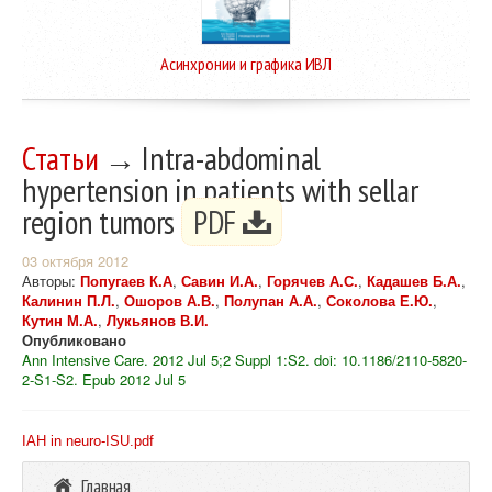
Асинхронии и графика ИВЛ
Статьи
→ Intra-abdominal
hypertension in patients with sellar
region tumors
PDF
03 октября 2012
Авторы:
Попугаев К.А
,
Савин И.А.
,
Горячев А.С.
,
Кадашев Б.А.
,
Калинин П.Л.
,
Ошоров А.В.
,
Полупан А.А.
,
Соколова Е.Ю.
,
Кутин М.А.
,
Лукьянов В.И.
Опубликовано
Ann Intensive Care. 2012 Jul 5;2 Suppl 1:S2. doi: 10.1186/2110-5820-
2-S1-S2. Epub 2012 Jul 5
IAH in neuro-ISU.pdf
Главная