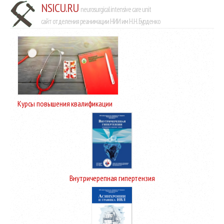
NSICU.RU
neurosurgical intensive care unit
сайт отделения реанимации НИИ им Н.Н. Бурденко
Курсы повышения квалификации
Внутричерепная гипертензия