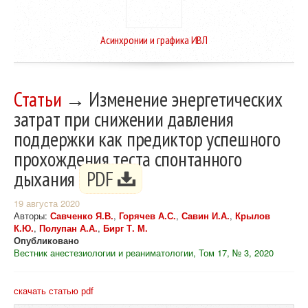
Асинхронии и графика ИВЛ
Статьи
→ Изменение энергетических
затрат при снижении давления
поддержки как предиктор успешного
прохождения теста спонтанного
дыхания
PDF
19 августа 2020
Авторы:
Савченко Я.В.
,
Горячев А.С.
,
Савин И.А.
,
Крылов
К.Ю.
,
Полупан А.А.
,
Бирг Т. М.
Опубликовано
Вестник анестезиологии и реаниматологии, Том 17, № 3, 2020
скачать статью pdf