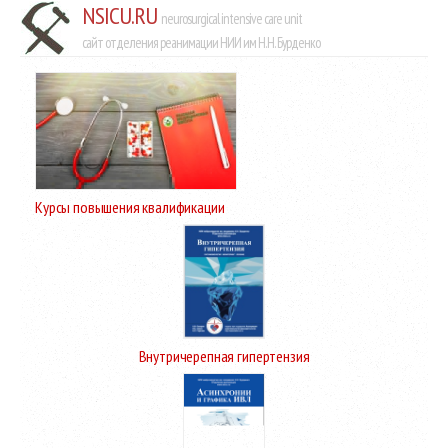
NSICU.RU
neurosurgical intensive care unit
сайт отделения реанимации НИИ им Н.Н. Бурденко
Курсы повышения квалификации
Внутричерепная гипертензия