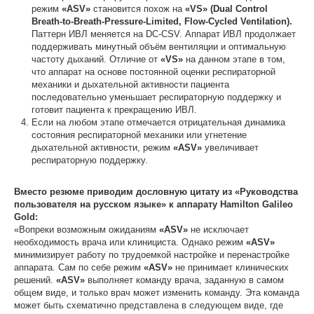
режим
«
ASV
»
становится похож на
«
VS
» (
Dual
Control
Breath
-
to
-
Breath
-
Pressure
-
Limited
,
Flow
-
Cycled
Ventilation
).
Паттерн ИВЛ меняется на DC-CSV. Аппарат ИВЛ продолжает
поддерживать минутный объём вентиляции и оптимальную
частоту дыханий. Отличие от
«
VS
»
на данном этапе в том,
что аппарат на основе постоянной оценки респираторной
механики и дыхательной активности пациента
последовательно уменьшает респираторную поддержку и
готовит пациента к прекращению ИВЛ.
Если на любом этапе отмечается отрицательная динамика
состояния респираторной механики или угнетение
дыхательной активности, режим
«
ASV
»
увеличивает
респираторную поддержку.
Вместо резюме приводим дословную цитату из «Руководства
пользователя на русском языке» к аппарату
Hamilton Galileo
Gold
:
«Вопреки возможным ожиданиям
«
ASV
»
не исключает
необходимость врача или клинициста. Однако режим
«
ASV
»
минимизирует работу по трудоемкой настройке и перенастройке
аппарата. Сам по себе режим
«
ASV
»
не принимает клинических
решений.
«
ASV
»
выполняет команду врача, заданную в самом
общем виде, и только врач может изменить команду. Эта команда
может быть схематично представлена в следующем виде, где