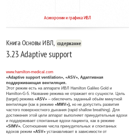
Асинхронии и графика ИВЛ
Книга Основы ИВЛ,
содержание
3.23 Adaptive support
www.hamilton-medical.com
«
Adaptive
support
ventilation
», «
ASV
», Адаптивная
поддерживающая вентиляция.
Этот режим есть на аппарате ИВЛ Hamilton Galileo Gold и
Hamilton-G-5. Название режима не отражает его сущности. Цель
(target) режима
«
ASV
»
– обеспечить заданный объём минутной
вентиляции (как в режиме
«M
MV
»),
но не допустить развития
частого поверхностного дыхания (rapid shallow breathing). Для
достижения этой цели аппарат выполняет принудительные вдохи
и поддерживает спонтанные вдохи пациента, как в режиме
«
SIMV
».
Соотношение числа принудительных и спонтанных
вдохов режим
«
ASV
»
устанавливает в зависимости от