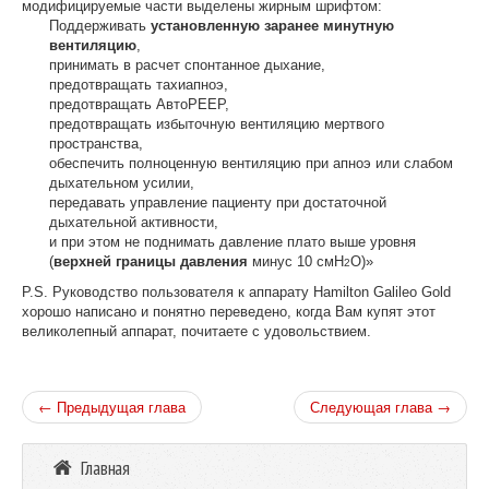
модифицируемые части выделены жирным шрифтом:
Поддерживать
установленную заранее минутную
вентиляцию
,
принимать в расчет спонтанное дыхание,
предотвращать тахиапноэ,
предотвращать АвтоPEEP,
предотвращать избыточную вентиляцию мертвого
пространства,
обеспечить полноценную вентиляцию при апноэ или слабом
дыхательном усилии,
передавать управление пациенту при достаточной
дыхательной активности,
и при этом не поднимать давление плато выше уровня
(
верхней границы давления
минус 10 смH
O)»
2
P.S. Руководство пользователя к аппарату Hamilton Galileo Gold
хорошо написано и понятно переведено, когда Вам купят этот
великолепный аппарат, почитаете с удовольствием.
← Предыдущая глава
Следующая глава →
Главная