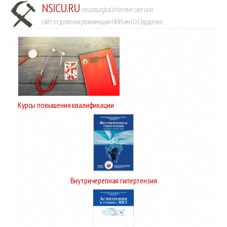
NSICU.RU
neurosurgical intensive care unit
сайт отделения реанимации НИИ им Н.Н. Бурденко
Курсы повышения квалификации
Внутричерепная гипертензия