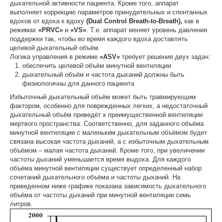
дыхательной активности пациента. Кроме того, аппарат
выполняет коррекцию параметров принудительных и спонтанных
вдохов от вдоха к вдоху
(
Dual
Control
Breath
-
to
-
Breath
),
как в
режимах
«
PRVC
»
и
«
VS
»
. Т.е. аппарат меняет уровень давления
поддержки так, чтобы во время каждого вдоха доставлять
целевой дыхательный объём.
Логика управления в режиме
«
ASV
»
требует решения двух задач:
обеспечить целевой объём минутной вентиляции
дыхательный объём и частота дыханий должны быть
физиологичны для данного пациента
Избыточный дыхательный объём может быть травмирующим
фактором, особенно для поврежденных легких, а недостаточный
дыхательный объём приведёт к преимущественной вентиляции
мертвого пространства. Соответственно, для заданного объёма
минутной вентиляции с маленьким дыхательным объёмом будет
связана высокая частота дыханий, а с избыточным дыхательным
объёмом – малая частота дыханий. Кроме того, при увеличении
частоты дыханий уменьшается время выдоха. Для каждого
объёма минутной вентиляции существует определенный набор
сочетаний дыхательного объёма и частоты дыханий. На
приведенном ниже графике показана зависимость дыхательного
объёма от частоты дыханий при минутной вентиляции семь
литров.