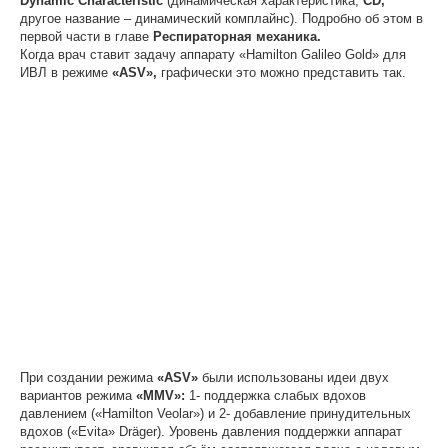
Dynamic
Characteristic
(динамическая характеристика,
C
D,
другое название – динамический
комплайнс). Подробно об этом в
первой части в главе
Респираторная механика.
Когда врач ставит задачу аппарату «Hamilton Galileo Gold» для
ИВЛ в режиме
«
ASV
»,
графически это можно представить так.
При создании режима
«
ASV
»
были использованы идеи двух
вариантов режима
«M
MV
»:
1- поддержка слабых вдохов
давлением («Hamilton Veolar») и 2- добавление принудительных
вдохов («Evita» Dräger). Уровень давления поддержки аппарат