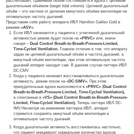
рассчитывает, сравнивая объём состоявшегося вдоха с целевым
дыхательным объёмом (target tidal volume). Целевой дыхательный
объём – это частное от деления минутного объёма вентиляции на
оптимальную частоту дыханий.
Представим себе работу аппарата ИВЛ Hamilton Galileo Gold в
режиме
«
ASV
».
Если ИВЛ начинается у пациента с угнетенной дыхательной
активностью режим будет похож на
«
PRVC
»
или, иначе
говоря –
Dual
Control
Breath
-
to
-
Breath
-
Pressure
-
Limited
,
Time
-
Cycled
Ventilation
.
Главное отличие в том, что аппарату
задан не целевой дыхательный объём и частота дыханий, а
минутный объём вентиляции, при этом оптимальную частоту
дыханий аппарат находит сам. В данном случае паттерн ИВЛ
DC-CMV.
Когда у пациента начинает восстанавливаться дыхательная
активность, режим похож на
«
DC
-
SIMV
».
При этом
принудительные вдохи выполняются в
«PRVC»
(
Dual Control
Breath-to-Breath-Pressure-Limited, Time-Cycled Ventilation),
а спонтанные в
«VS» (Dual Control Breath-to-Breath-Pressure-
Limited, Flow-Cycled Ventilation).
Теперь паттерн ИВЛ DC-
IMV.Несмотря на изменение паттерна ИВЛ, аппарат
стремится сохранять минутный объём вентиляции и
оптимальную частоту дыханий.
Когда дыхательная активность восстановилась настолько,
что пациент инициирует нормальное количество вдохов