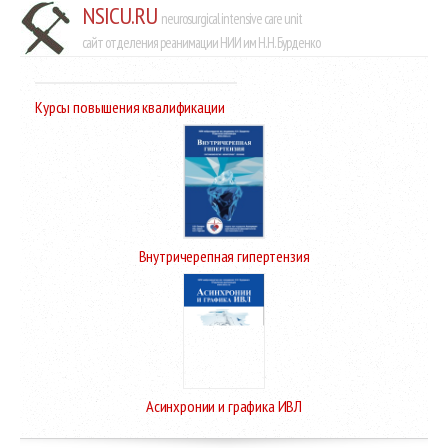
NSICU.RU
neurosurgical intensive care unit
сайт отделения реанимации НИИ им Н.Н. Бурденко
Курсы повышения квалификации
Внутричерепная гипертензия
Асинхронии и графика ИВЛ