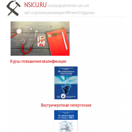
NSICU.RU
neurosurgical intensive care unit
сайт отделения реанимации НИИ им Н.Н. Бурденко
Курсы повышения квалификации
Внутричерепная гипертензия