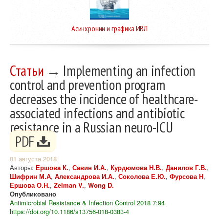
Асинхронии и графика ИВЛ
Статьи
→ Implementing an infection
control and prevention program
decreases the incidence of healthcare-
associated infections and antibiotic
resistance in a Russian neuro-ICU
PDF
01 августа 2018
Авторы:
Ершова К.
,
Савин И.А.
,
Курдюмова Н.В.
,
Данилов Г.В.
,
Шифрин М.А
,
Александрова И.А.
,
Соколова Е.Ю.
,
Фурсова Н
,
Ершова О.Н.
,
Zelman V.
,
Wong D.
Опубликовано
Antimicrobial Resistance & Infection Control 2018 7:94
https://doi.org/10.1186/s13756-018-0383-4