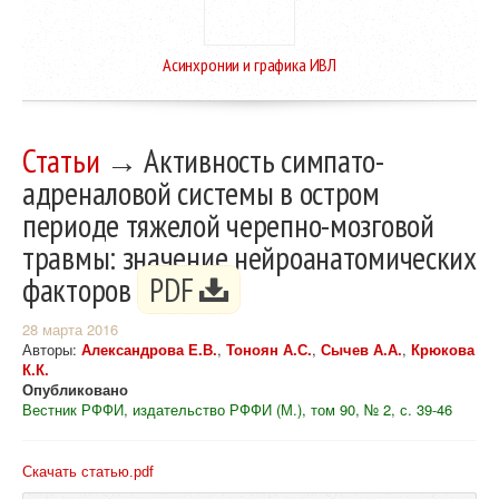
Асинхронии и графика ИВЛ
Статьи
→ Активность симпато-
адреналовой системы в остром
периоде тяжелой черепно-мозговой
травмы: значение нейроанатомических
факторов
PDF
28 марта 2016
Авторы:
Александрова Е.В.
,
Тоноян А.С.
,
Сычев А.А.
,
Крюкова
К.К.
Опубликовано
Вестник РФФИ, издательство РФФИ (М.), том 90, № 2, с. 39-46
Скачать статью.pdf