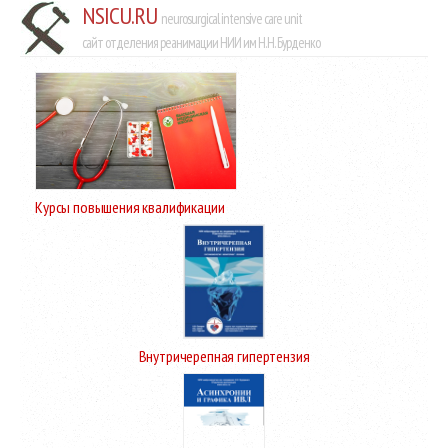
NSICU.RU
neurosurgical intensive care unit
сайт отделения реанимации НИИ им Н.Н. Бурденко
Курсы повышения квалификации
Внутричерепная гипертензия