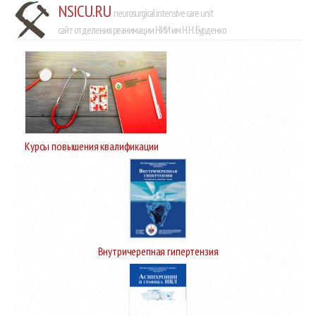
NSICU.RU
neurosurgical intensive care unit
сайт отделения реанимации НИИ им Н.Н. Бурденко
Курсы повышения квалификации
Внутричерепная гипертензия