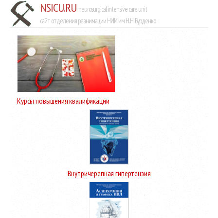
NSICU.RU
neurosurgical intensive care unit
сайт отделения реанимации НИИ им Н.Н. Бурденко
Курсы повышения квалификации
Внутричерепная гипертензия