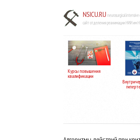
NSICU.RU
neurosurgical intensive 
сайт отделения реанимации НИИ им Н.
Курсы повышения
квалификации
Внутриче
гиперт
Алгоритмы действий при крит