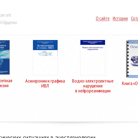
care unit
О сайте
История
Сот
Н. Бурденко
репная
Асинхронии и графика
Водно-электролитные
Книга «
ензия
ИВЛ
нарушения
в нейрореанимации
ических ситуациях в анестезиологии