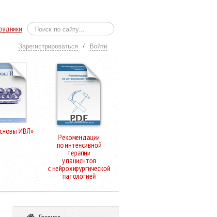
рудники
Зарегистрироваться
/
Войти
Основы ИВЛ»
Рекомендации
по интенсивной
терапии
у пациентов
с нейрохирургической
патологией