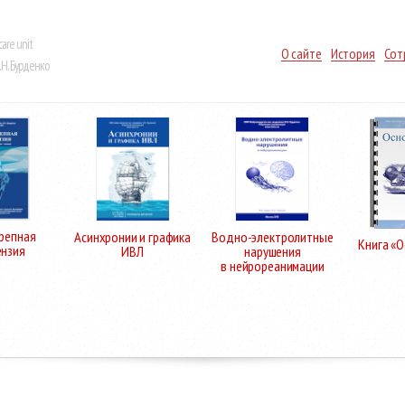
care unit
О сайте
История
Сот
Н. Бурденко
репная
Асинхронии и графика
Водно-электролитные
Книга «
ензия
ИВЛ
нарушения
в нейрореанимации