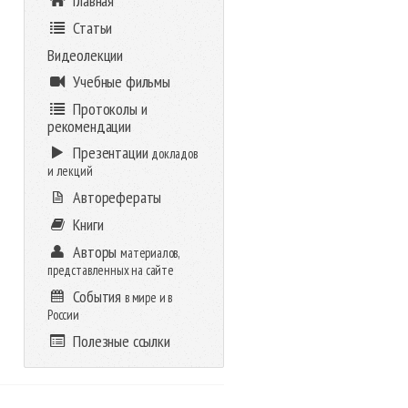
Главная
Статьи
Видеолекции
Учебные фильмы
Протоколы и
рекомендации
Презентации
докладов
и лекций
Авторефераты
Книги
Авторы
материалов,
представленных на сайте
События
в мире и в
России
Полезные ссылки