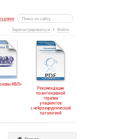
рудники
Зарегистрироваться
/
Войти
Основы ИВЛ»
Рекомендации
по интенсивной
терапии
у пациентов
с нейрохирургической
патологией