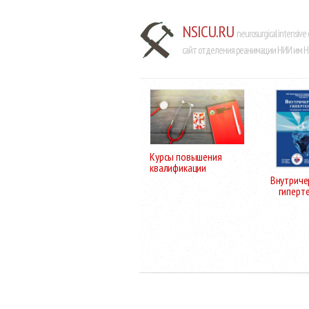
NSICU.RU
neurosurgical intensive 
сайт отделения реанимации НИИ им Н.
Курсы повышения
квалификации
Внутриче
гиперт