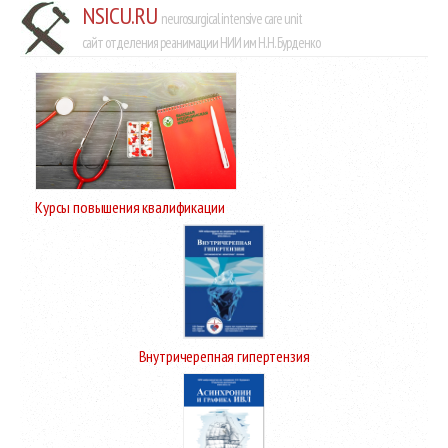
NSICU.RU
neurosurgical intensive care unit
сайт отделения реанимации НИИ им Н.Н. Бурденко
Курсы повышения квалификации
Внутричерепная гипертензия